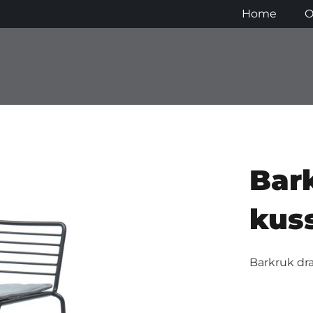
Home
O
Bar
kus
Barkruk dra