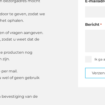
en bezorgadres mocht
E-mailadr
oor te geven, zodat we
 het ophalen.
Bericht
*
den of vragen aangeven.
, zodat u weet dat de
ste producten nog
 zijn.
Instemmi
Ik ga 
*
 per mail.
Verze
u wel of geen gebruik
n bevestiging van de