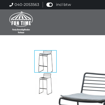
040-2053563
incl btw