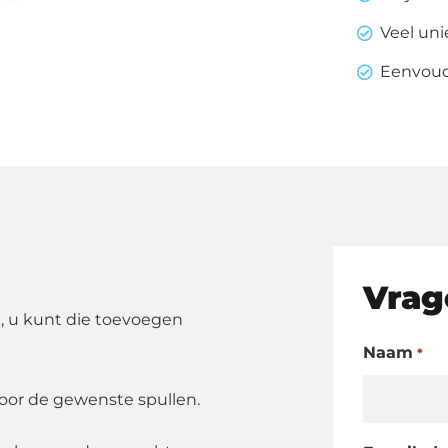
aantal
Veel un
Eenvoudi
Vrag
, u kunt die toevoegen
Naam
*
oor de gewenste spullen.