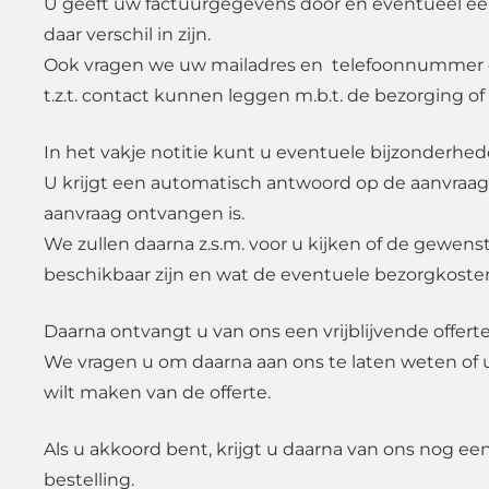
U geeft uw factuurgegevens door en eventueel e
daar verschil in zijn.
Ook vragen we uw mailadres en telefoonnummer d
t.z.t. contact kunnen leggen m.b.t. de bezorging of
In het vakje notitie kunt u eventuele bijzonderhe
U krijgt een automatisch antwoord op de aanvraag
aanvraag ontvangen is.
We zullen daarna z.s.m. voor u kijken of de gewen
beschikbaar zijn en wat de eventuele bezorgkosten
Daarna ontvangt u van ons een vrijblijvende offerte
We vragen u om daarna aan ons te laten weten of 
wilt maken van de offerte.
Als u akkoord bent, krijgt u daarna van ons nog ee
bestelling.