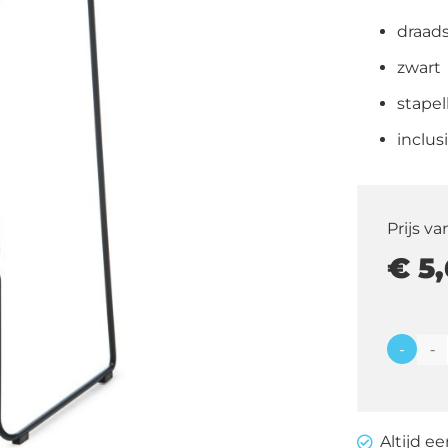
draads
zwart
stapel
inclus
Prijs va
€
5,
-
Barkru
Wire
met
Altijd e
kussen