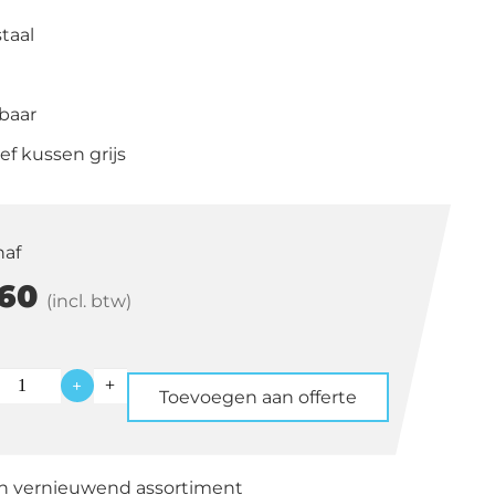
taal
baar
ief kussen grijs
naf
60
(incl. btw)
+
Toevoegen aan offerte
k
en vernieuwend assortiment