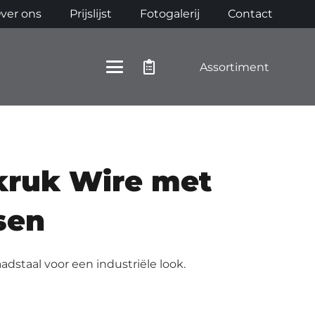
ver ons
Prijslijst
Fotogalerij
Contact
Assortiment
kruk Wire met
sen
adstaal voor een industriële look.