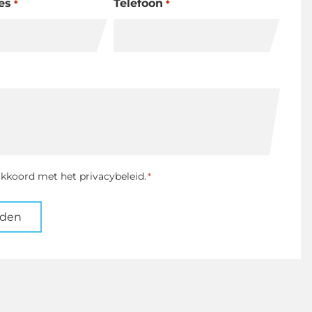
es
Telefoon
*
*
ng
akkoord met het privacybeleid.
*
nden