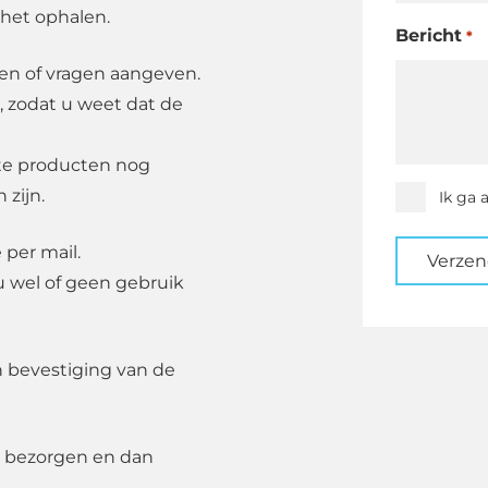
 het ophalen.
Bericht
*
den of vragen aangeven.
, zodat u weet dat de
ste producten nog
 zijn.
Instemmi
Ik ga 
*
 per mail.
Verze
u wel of geen gebruik
n bevestiging van de
 bezorgen en dan