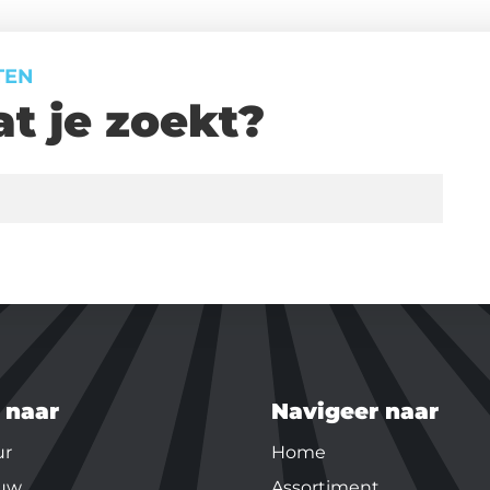
TEN
t je zoekt?
 naar
Navigeer naar
ur
Home
uw
Assortiment