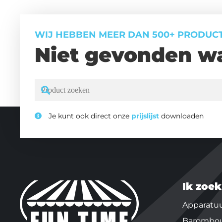
WIJ HEBBEN MEER DAN 500+ PRODUC
Niet gevonden wa
Je kunt ook direct onze
prijslijst
downloaden
Ik zoek
Apparatu
Barombo