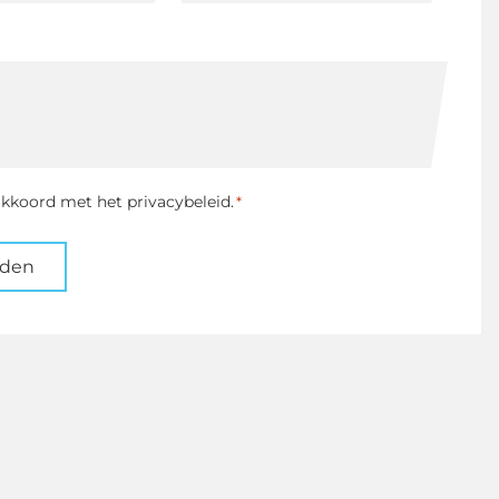
ng
akkoord met het privacybeleid.
*
nden