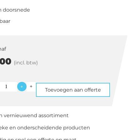
m doorsnede
baar
naf
00
(incl. btw)
+
Toevoegen aan offerte
en vernieuwend assortiment
ieke en onderscheidende producten
g en snel een offerte op maat