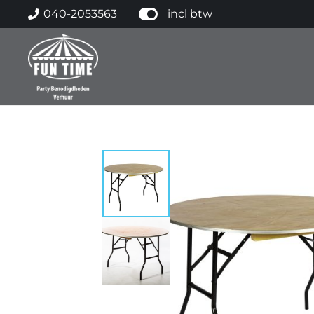
040-2053563
incl btw