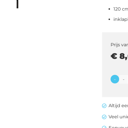
120 c
inklap
Prijs va
€
8,
-
Diner
tafel
rond
Altijd e
120
cm
Veel un
aantal
Eenvoudi