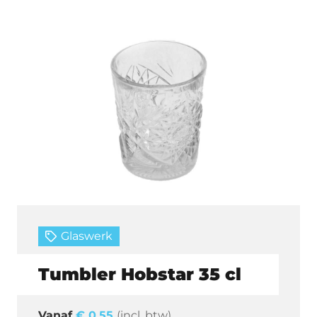
Glaswerk
Tumbler Hobstar 35 cl
€
0,55
(incl. btw)