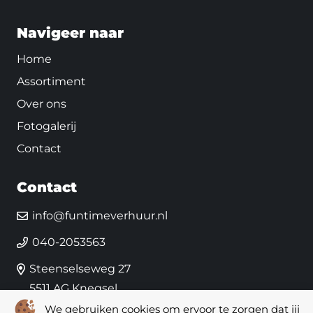
Navigeer naar
Home
Assortiment
Over ons
Fotogalerij
Contact
Contact
info@funtimeverhuur.nl
040-2053563
Steenselseweg 27
5511 AG Knegsel
We gebruiken cookies om ervoor te zorgen dat jij