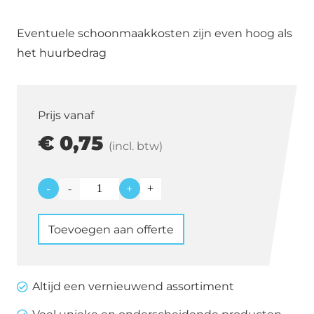
Eventuele schoonmaakkosten zijn even hoog als
het huurbedrag
Prijs vanaf
€
0,75
(incl. btw)
-
+
Gin
Tonic
Toevoegen aan offerte
glas
65
cl
Altijd een vernieuwend assortiment
aantal