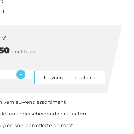
lt
tt
naf
50
(incl. btw)
+
Toevoegen aan offerte
immer
en vernieuwend assortiment
ieke en onderscheidende producten
g en snel een offerte op maat