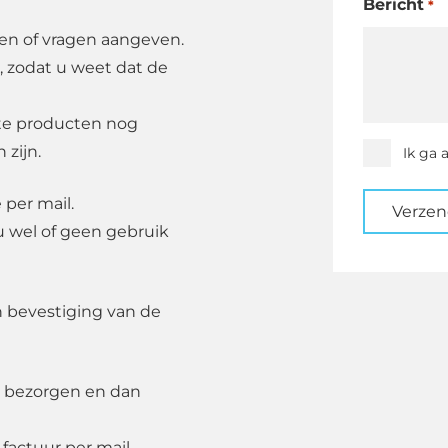
Bericht
*
den of vragen aangeven.
, zodat u weet dat de
ste producten nog
 zijn.
Instemmi
Ik ga 
*
 per mail.
Verze
u wel of geen gebruik
n bevestiging van de
 bezorgen en dan
 factuur per mail