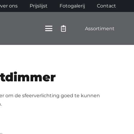
ver ons
Prijslijst
Fotogalerij
Contact
Assortiment
htdimmer
r om de sfeerverlichting goed te kunnen
.