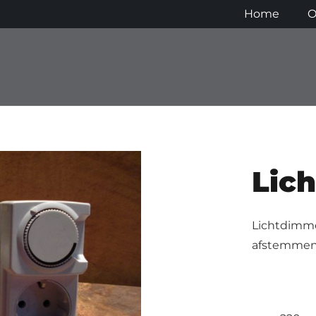
Home
O
Lic
Lichtdimme
afstemmen