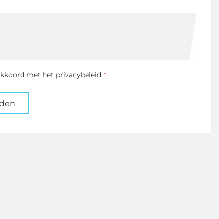
ng
akkoord met het privacybeleid.
*
nden