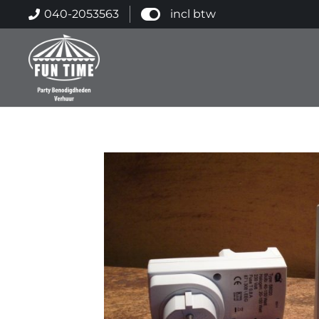
040-2053563
incl btw