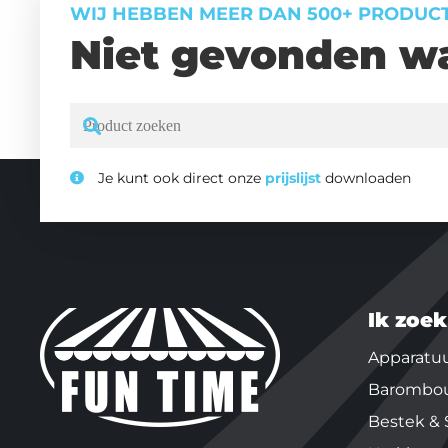
WIJ HEBBEN MEER DAN 500+ PRODUC
Niet gevonden wa
Je kunt ook direct onze
prijslijst
downloaden
Ik zoek
Apparatu
Barombo
Bestek & 