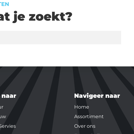
TEN
t je zoekt?
 naar
Navigeer naar
ur
Home
uw
Assortiment
Servies
Over ons