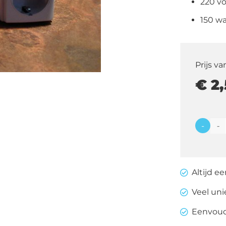
220 vo
150 wa
Prijs va
€
2,
-
Lichtd
aantal
Altijd e
Veel un
Eenvoudi