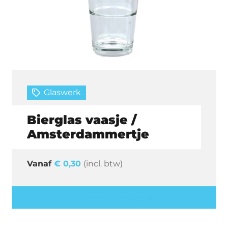
Glaswerk
Bierglas vaasje /
Amsterdammertje
€
0,30
(incl. btw)
Offerte aanvragen