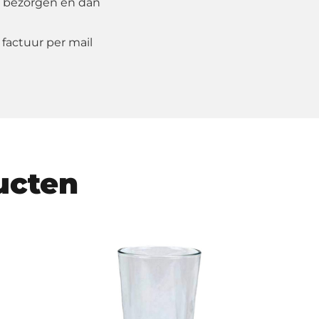
 bezorgen en dan
 factuur per mail
ucten