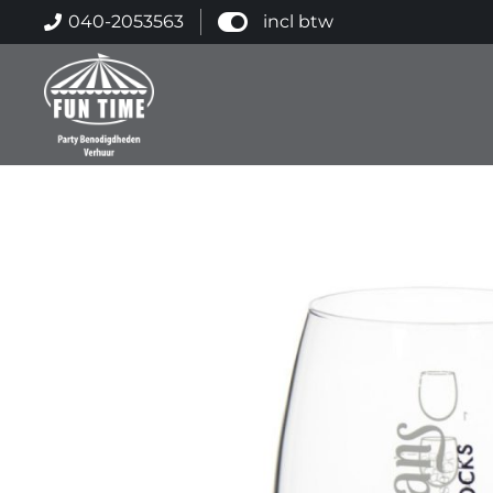
040-2053563
incl btw