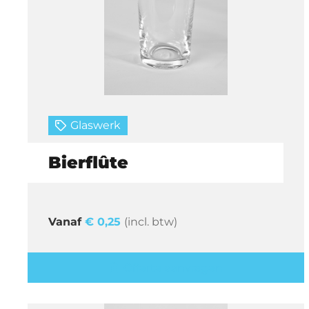
Glaswerk
Bierflûte
€
0,25
(incl. btw)
Offerte aanvragen