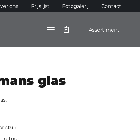
ver ons
Prijslijst
Fotogalerij
Contact
Assortiment
fmans glas
as.
per stuk
n retour