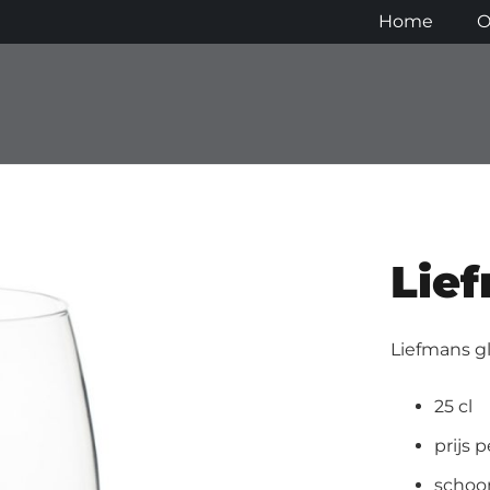
Home
O
Lie
Liefmans gl
25 cl
prijs 
schoo