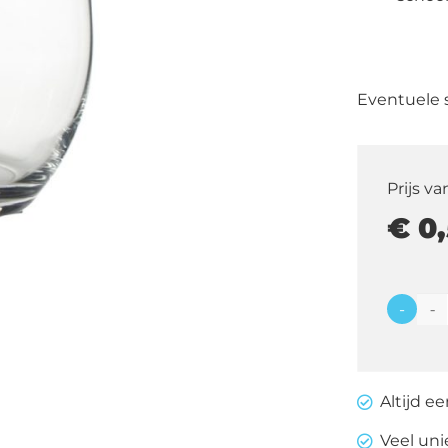
Eventuele 
Prijs va
€
0,
-
Liefma
glas
aantal
Altijd e
Veel un