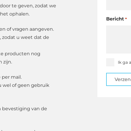
oor te geven, zodat we
 het ophalen.
Bericht
*
den of vragen aangeven.
, zodat u weet dat de
ste producten nog
 zijn.
Instemmi
Ik ga 
*
 per mail.
Verze
u wel of geen gebruik
n bevestiging van de