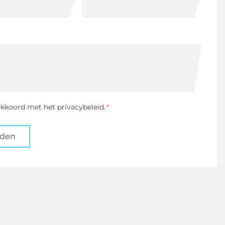
ng
akkoord met het privacybeleid.
*
nden