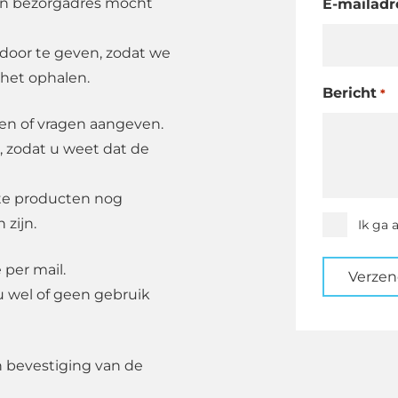
en bezorgadres mocht
E-mailadr
oor te geven, zodat we
 het ophalen.
Bericht
*
den of vragen aangeven.
, zodat u weet dat de
ste producten nog
 zijn.
Instemmi
Ik ga 
*
 per mail.
Verze
u wel of geen gebruik
n bevestiging van de