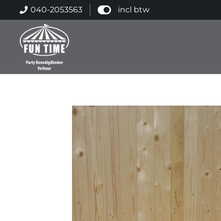
040-2053563
incl btw