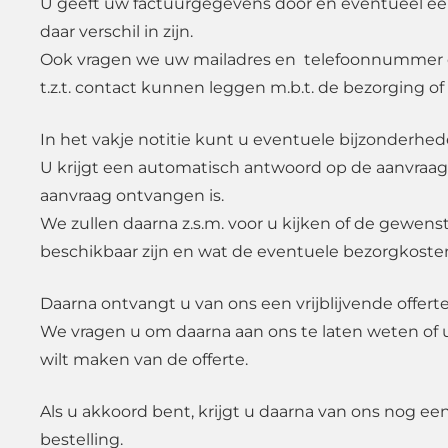
U geeft uw factuurgegevens door en eventueel e
daar verschil in zijn.
Ook vragen we uw mailadres en telefoonnummer d
t.z.t. contact kunnen leggen m.b.t. de bezorging of
In het vakje notitie kunt u eventuele bijzonderhe
U krijgt een automatisch antwoord op de aanvraag
aanvraag ontvangen is.
We zullen daarna z.s.m. voor u kijken of de gewen
beschikbaar zijn en wat de eventuele bezorgkosten
Daarna ontvangt u van ons een vrijblijvende offerte
We vragen u om daarna aan ons te laten weten of 
wilt maken van de offerte.
Als u akkoord bent, krijgt u daarna van ons nog ee
bestelling.