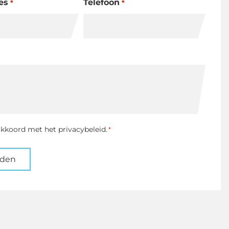
es
Telefoon
*
*
ng
akkoord met het privacybeleid.
*
nden