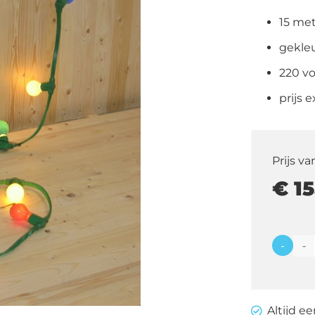
15 me
gekle
220 vo
prijs 
Prijs va
€
15
-
Party
verlich
15
Altijd e
meter