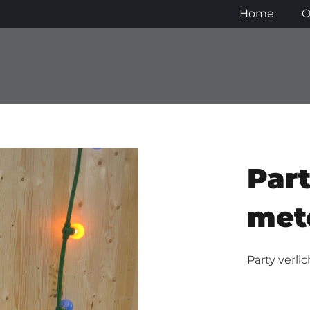
Home
O
Part
met
Party verli