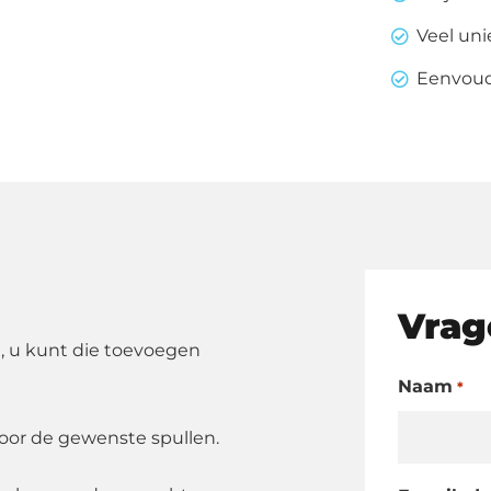
gekleu
Veel un
aantal
Eenvoudi
Vrag
, u kunt die toevoegen
Naam
*
oor de gewenste spullen.