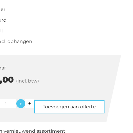
ter
urd
lt
excl. ophangen
naf
,00
(incl. btw)
+
Toevoegen aan offerte
ting
en vernieuwend assortiment