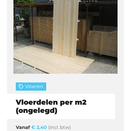
Vloeren
Vloerdelen per m2
(ongelegd)
€
2,40
(incl. btw)