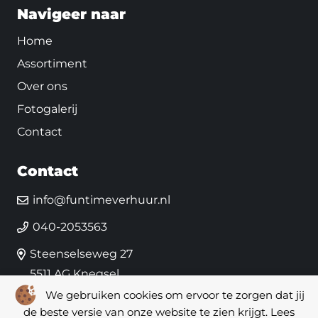
Navigeer naar
Home
Assortiment
Over ons
Fotogalerij
Contact
Contact
info@funtimeverhuur.nl
040-2053563
Steenselseweg 27
5511 AG Knegsel
We gebruiken cookies om ervoor te zorgen dat jij
de beste versie van onze website te zien krijgt. Lees