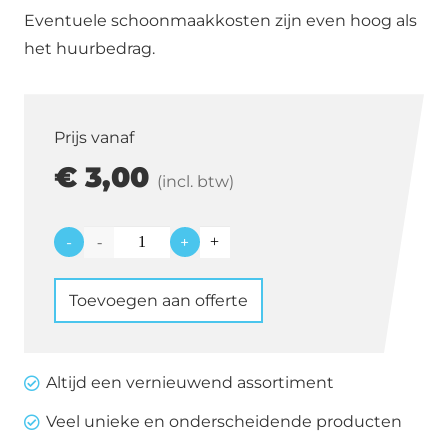
Eventuele schoonmaakkosten zijn even hoog als
het huurbedrag.
Prijs vanaf
€
3,00
(incl. btw)
-
+
Serveerschaal
RVS
Toevoegen aan offerte
34
x
47
Altijd een vernieuwend assortiment
cm
Veel unieke en onderscheidende producten
aantal