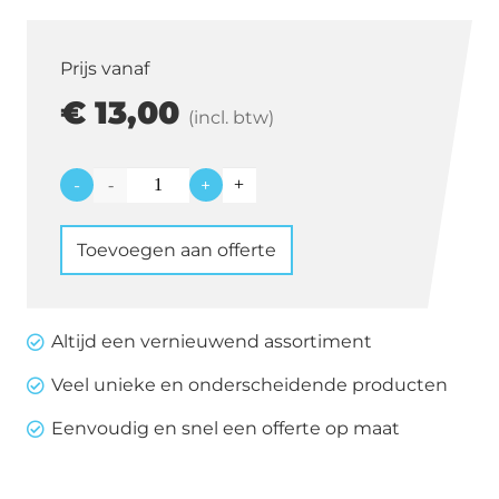
Prijs vanaf
€
13,00
(incl. btw)
-
+
Tafel
Friends
Toevoegen aan offerte
128
x
100
Altijd een vernieuwend assortiment
cm
Veel unieke en onderscheidende producten
aantal
Eenvoudig en snel een offerte op maat