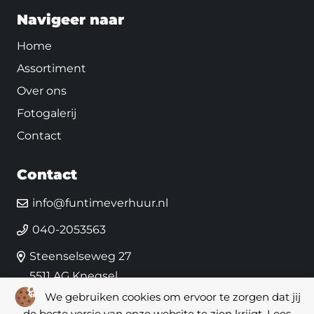
Navigeer naar
Home
Assortiment
Over ons
Fotogalerij
Contact
Contact
info@funtimeverhuur.nl
040-2053563
Steenselseweg 27
5511 AG Knegsel
We gebruiken cookies om ervoor te zorgen dat jij
de beste versie van onze website te zien krijgt. Lees