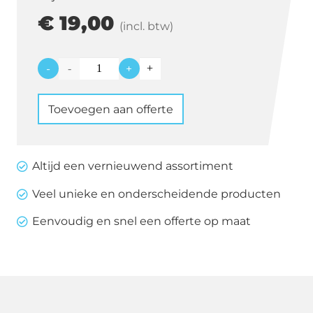
€
19,00
(incl. btw)
-
+
Tafel
rok
Toevoegen aan offerte
152
cm
doorsnede
Altijd een vernieuwend assortiment
wit
Veel unieke en onderscheidende producten
aantal
Eenvoudig en snel een offerte op maat