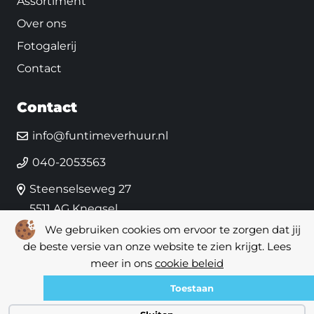
Assortiment
Over ons
Fotogalerij
Contact
Contact
info@funtimeverhuur.nl
040-2053563
Steenselseweg 27
5511 AG Knegsel
We gebruiken cookies om ervoor te zorgen dat jij
de beste versie van onze website te zien krijgt. Lees
meer in ons
cookie beleid
© Copyright 2026 – Fun Time |
Website door Yooker 💙
Toestaan