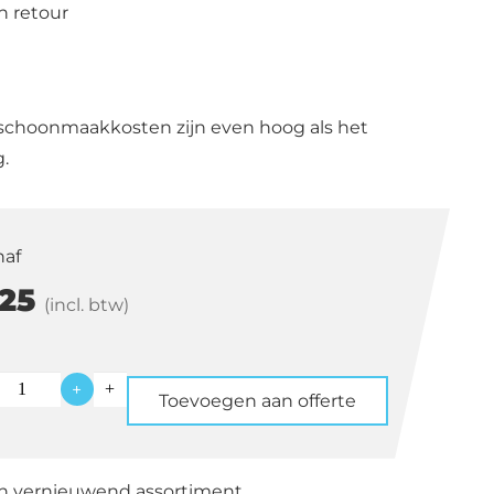
n retour
schoonmaakkosten zijn even hoog als het
.
naf
25
(incl. btw)
+
Toevoegen aan offerte
as
en vernieuwend assortiment