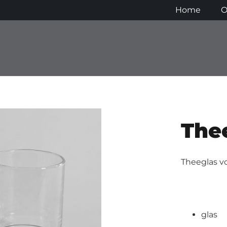
Home
O
The
Theeglas vo
glas