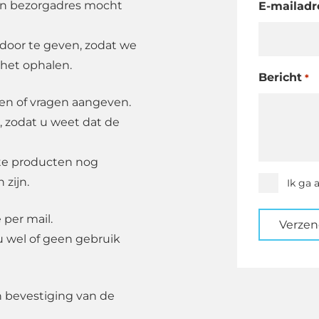
en bezorgadres mocht
E-mailadr
oor te geven, zodat we
 het ophalen.
Bericht
*
den of vragen aangeven.
, zodat u weet dat de
ste producten nog
 zijn.
Instemmi
Ik ga 
*
 per mail.
Verze
u wel of geen gebruik
n bevestiging van de