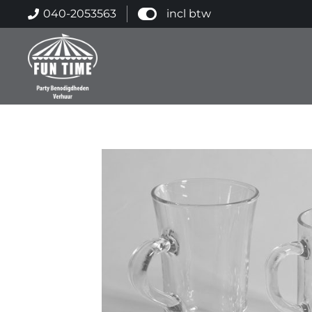
040-2053563
incl btw