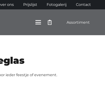
ver ons
Prijslijst
Fotogalerij
Contact
Assortiment
eglas
or ieder feestje of evenement.