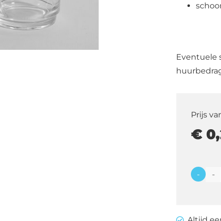
schoo
Eventuele 
huurbedrag
Prijs va
€
0,
-
Theegl
aantal
Altijd e