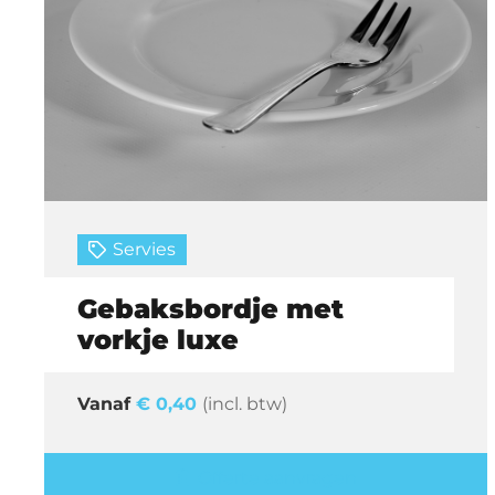
Servies
Gebaksbordje met
vorkje luxe
€
0,40
(incl. btw)
Offerte aanvragen