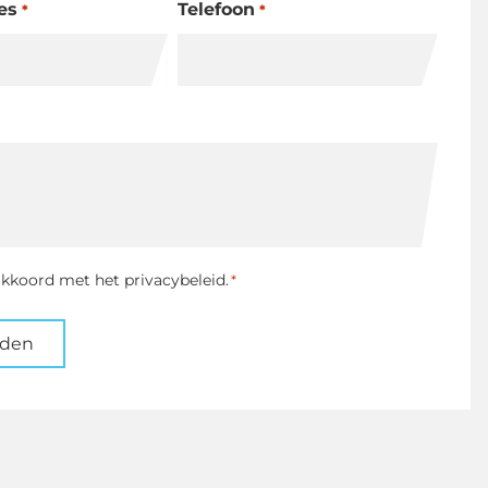
es
Telefoon
*
*
ng
akkoord met het privacybeleid.
*
nden