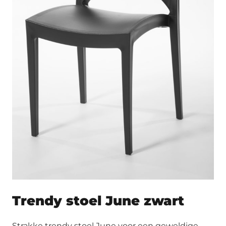
Trendy stoel June zwart
Strakke trendy stoel June voor een geweldige