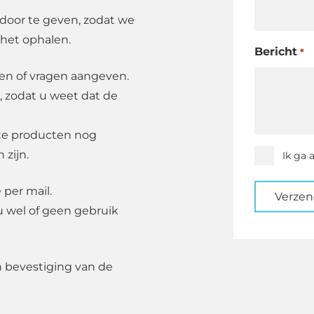
oor te geven, zodat we
 het ophalen.
Bericht
*
den of vragen aangeven.
, zodat u weet dat de
ste producten nog
 zijn.
Instemmi
Ik ga 
*
 per mail.
Verze
u wel of geen gebruik
n bevestiging van de