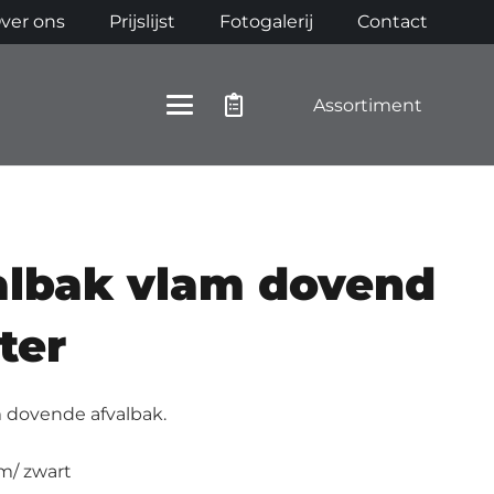
ver ons
Prijslijst
Fotogalerij
Contact
Assortiment
albak vlam dovend
iter
m dovende afvalbak.
m/ zwart