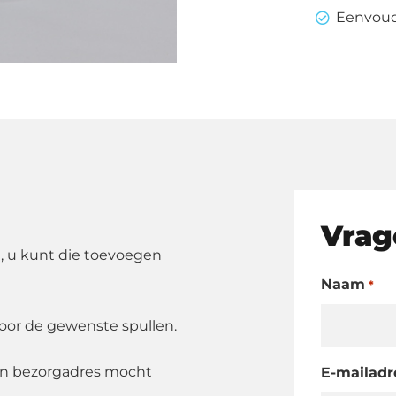
aantal
Eenvoudi
Vrag
, u kunt die toevoegen
Naam
*
oor de gewenste spullen.
en bezorgadres mocht
E-mailadr