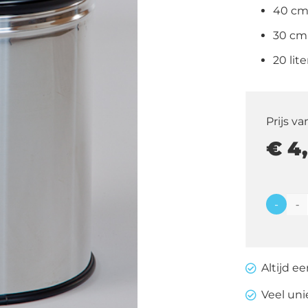
40 cm
30 cm
20 lite
Prijs va
€
4,
-
Afvalba
vlam
doven
Altijd e
20
liter
Veel un