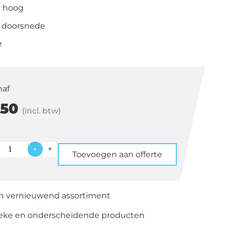
 hoog
 doorsnede
r
naf
50
(incl. btw)
+
Toevoegen aan offerte
k
d
en vernieuwend assortiment
ieke en onderscheidende producten