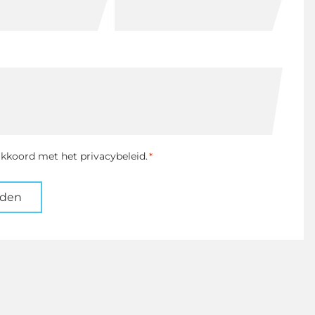
ng
akkoord met het privacybeleid.
*
nden