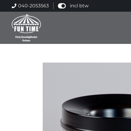
040-2053563
incl btw