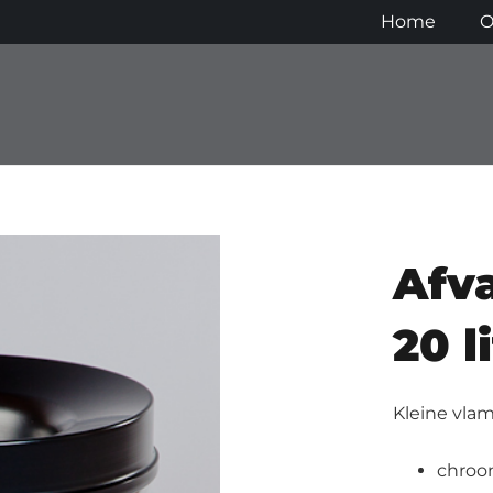
Home
O
Afv
20 l
Kleine vla
chroo