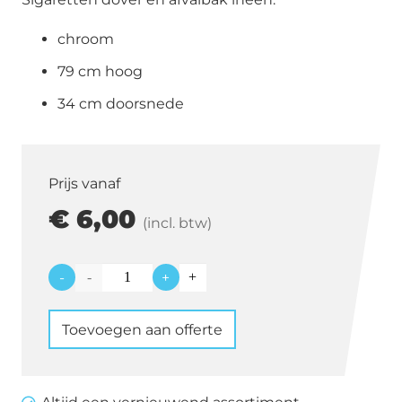
chroom
79 cm hoog
34 cm doorsnede
Prijs vanaf
€
6,00
(incl. btw)
-
+
Sigarettendover
/
Toevoegen aan offerte
Afvalbak
aantal