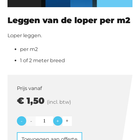
Leggen van de loper per m2
Loper leggen.
per m2
1 of 2 meter breed
Prijs vanaf
€
1,50
(incl. btw)
-
+
Leggen
van
Toevoegen aan offerte