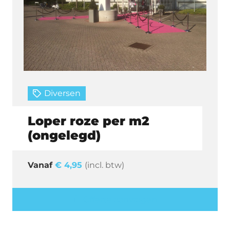
Diversen
Loper roze per m2
(ongelegd)
€
4,95
(incl. btw)
Offerte aanvragen