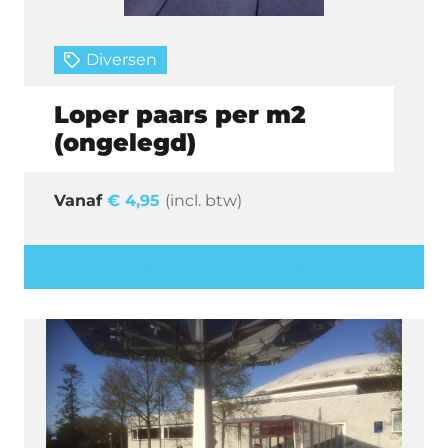
Diversen
Loper paars per m2
(ongelegd)
€
4,95
(incl. btw)
Offerte aanvragen