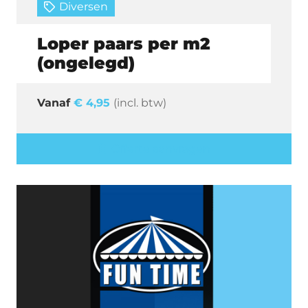
Diversen
Loper paars per m2
(ongelegd)
€
4,95
(incl. btw)
Offerte aanvragen