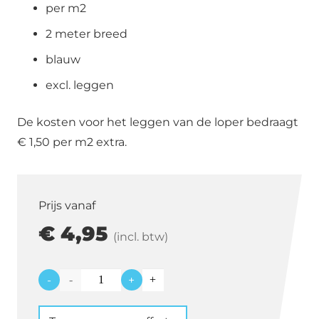
per m2
2 meter breed
blauw
excl. leggen
De kosten voor het leggen van de loper bedraagt
€ 1,50 per m2 extra.
Prijs vanaf
€
4,95
(incl. btw)
-
+
Loper
blauw