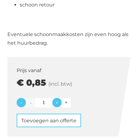
schoon retour
Eventuele schoonmaakkosten zijn even hoog als
het huurbedrag.
Prijs vanaf
€
0,85
(incl. btw)
-
+
Lunch
mes
Toevoegen aan offerte
Goud
aantal