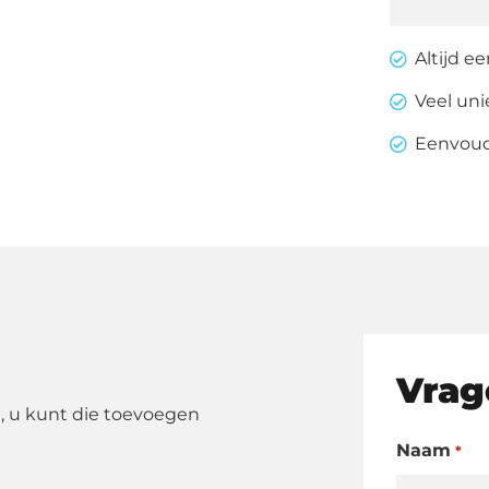
Goud
aantal
Altijd e
Veel un
Eenvoudi
Vrag
, u kunt die toevoegen
Naam
*