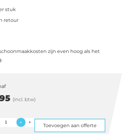
per stuk
n retour
schoonmaakkosten zijn even hoog als het
.
naf
95
(incl. btw)
+
Toevoegen aan offerte
es