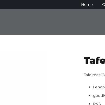
Home
O
Taf
Tafelmes G
Lengt
goudk
RVS