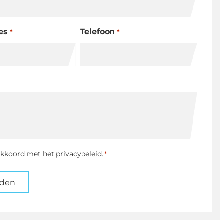
es
Telefoon
*
*
ng
akkoord met het privacybeleid.
*
nden