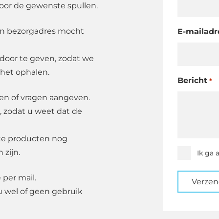
oor de gewenste spullen.
en bezorgadres mocht
E-mailadr
oor te geven, zodat we
 het ophalen.
Bericht
*
den of vragen aangeven.
, zodat u weet dat de
ste producten nog
 zijn.
Instemmi
Ik ga 
*
 per mail.
Verze
u wel of geen gebruik