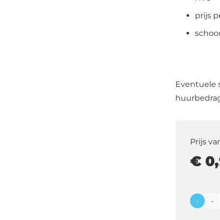
prijs 
schoo
Eventuele 
huurbedrag
Prijs va
€
0,
-
Tafelm