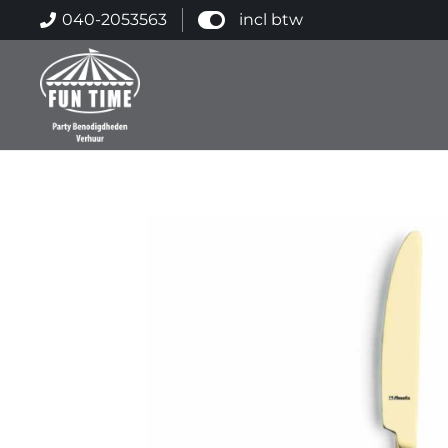
040-2053563
incl btw