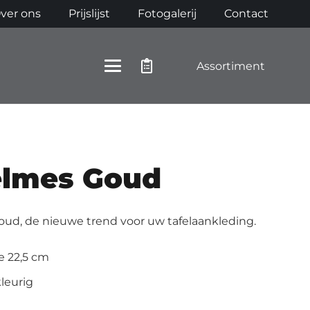
ver ons
Prijslijst
Fotogalerij
Contact
Assortiment
elmes Goud
oud, de nieuwe trend voor uw tafelaankleding.
e 22,5 cm
leurig