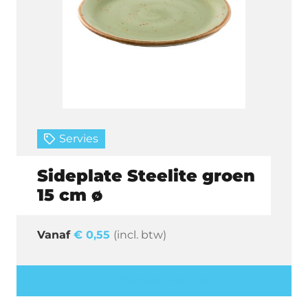
Servies
Sideplate Steelite groen
15 cm ø
€
0,55
(incl. btw)
Offerte aanvragen