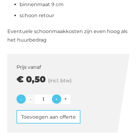
binnenmaat 9 cm
schoon retour
Eventuele schoonmaakkosten zijn even hoog als
het huurbedrag
Prijs vanaf
€
0,50
(incl. btw)
-
+
Sideplate
Mesh
Toevoegen aan offerte
wit
gelijnd
15