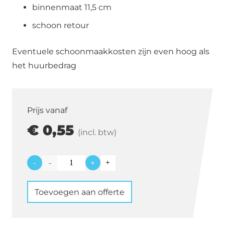
binnenmaat 11,5 cm
schoon retour
Eventuele schoonmaakkosten zijn even hoog als
het huurbedrag
Prijs vanaf
€
0,55
(incl. btw)
-
+
Sideplate
Steelite
Toevoegen aan offerte
groen
15
cm